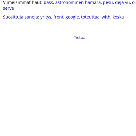
Viimeisimmät haut:
bass
,
astronominen hämärä
,
pesu
,
deja vu
,
o
serve
Suosittuja sanoja
:
yritys
,
front
,
google
,
toteuttaa
,
with
,
koska
Tietoa