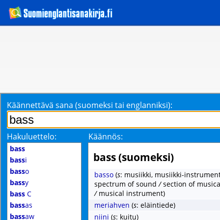
Käännettävä sana (suomeksi tai englanniksi):
Hakuluettelo:
Käännös:
bass
bass (suomeksi)
bass
i
bass
o
basso
(
s
: musiikki, musiikki-instrument
bass
y
spectrum of sound
/
section of music
/
musical instrument)
bass
C
bass
as
meriahven
(
s
: eläintiede)
bass
aw
niini
(
s
: kuitu)