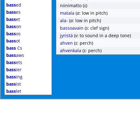
bass
ed
niinimatto
(
s
)
bass
es
matala
(
a
: low in pitch)
bass
et
ala-
(
a
: low in pitch)
bass
on
bassoavain
(
s
: clef sign)
bass
os
jyristä
(
v
: to sound in a deep tone)
bass
ot
ahven
(
s
: perch)
bass
Cs
ahvenkala
(
s
: perch)
bass
aws
bass
ets
bass
ier
bass
ing
bass
ist
bass
let