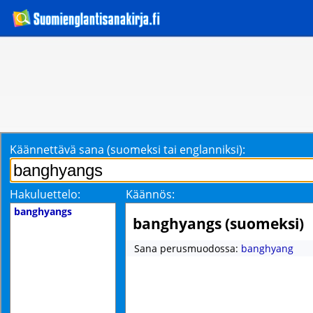
Käännettävä sana (suomeksi tai englanniksi):
Hakuluettelo:
Käännös:
banghyangs
banghyangs (suomeksi)
Sana perusmuodossa:
banghyang