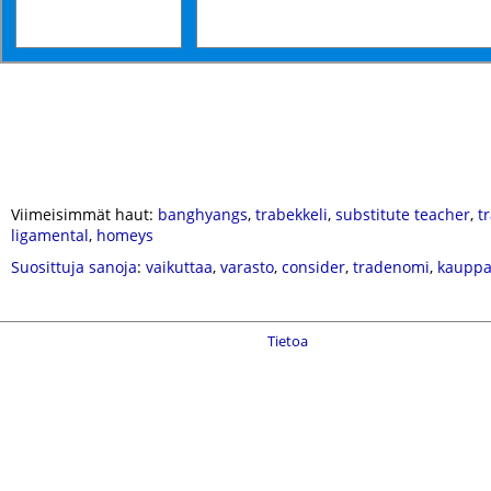
Viimeisimmät haut:
banghyangs
,
trabekkeli
,
substitute teacher
,
t
ligamental
,
homeys
Suosittuja sanoja
:
vaikuttaa
,
varasto
,
consider
,
tradenomi
,
kaupp
Tietoa