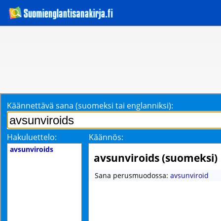
Käännettävä sana (suomeksi tai englanniksi):
Hakuluettelo:
Käännös:
avsunviroids
avsunviroids (suomeksi)
Sana perusmuodossa:
avsunviroid