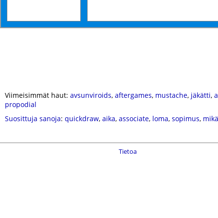
Viimeisimmät haut:
avsunviroids
,
aftergames
,
mustache
,
jäkätti
,
propodial
Suosittuja sanoja
:
quickdraw
,
aika
,
associate
,
loma
,
sopimus
,
mik
Tietoa