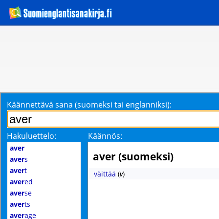
Käännettävä sana (suomeksi tai englanniksi):
Hakuluettelo:
Käännös:
aver
aver (suomeksi)
aver
s
aver
t
väittää
(
v
)
aver
ed
aver
se
aver
ts
aver
age