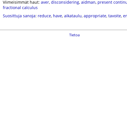
Viimeisimmät haut:
aver
,
disconsidering
,
aidman
,
present contin
fractional calculus
Suosittuja sanoja
:
reduce
,
have
,
aikataulu
,
appropriate
,
tavoite
,
e
Tietoa