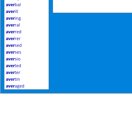
aver
bal
aver
ill
aver
ing
aver
ral
aver
red
aver
rer
aver
sed
aver
ses
aver
sio
aver
ted
aver
ter
aver
tin
aver
aged