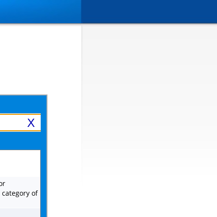
X
or
r category of