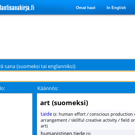
Omat haut
In English
ä sana (suomeksi tai englanniksi):
lo:
Käännös:
art (suomeksi)
taide
(
s
: human effort
/
conscious production 
arrangement
/
skillful creative activity
/
field o
art)
humanistinen tiede
(
s
)