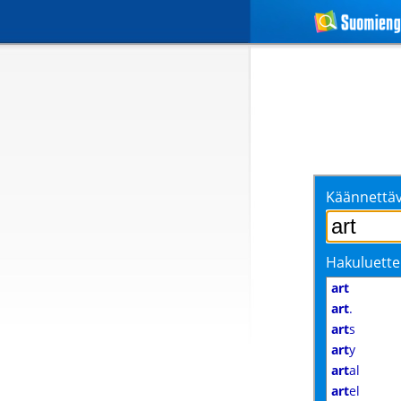
Käännettäv
Hakuluette
art
art
.
art
s
art
y
art
al
art
el