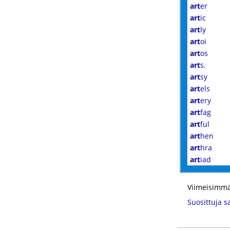
art
er
art
ic
art
ly
art
oi
art
os
art
s.
art
sy
art
els
art
ery
art
fag
art
ful
art
hen
art
hra
art
iad
Viimeisimmä
Suosittuja s