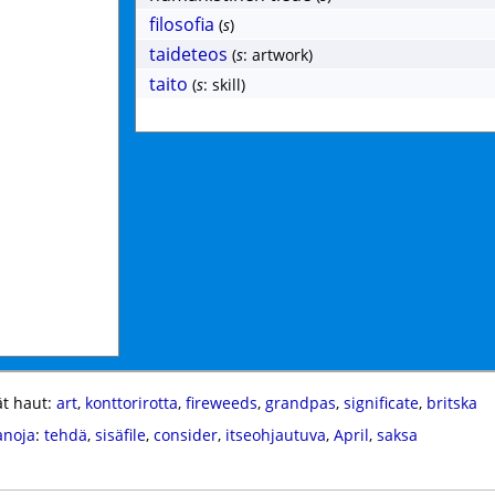
filosofia
(
s
)
taideteos
(
s
: artwork)
taito
(
s
: skill)
t haut:
art
,
konttorirotta
,
fireweeds
,
grandpas
,
significate
,
britska
anoja
:
tehdä
,
sisäfile
,
consider
,
itseohjautuva
,
April
,
saksa