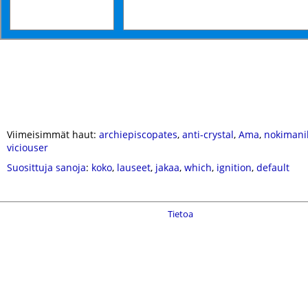
Viimeisimmät haut:
archiepiscopates
,
anti-crystal
,
Ama
,
nokimani
viciouser
Suosittuja sanoja
:
koko
,
lauseet
,
jakaa
,
which
,
ignition
,
default
Tietoa