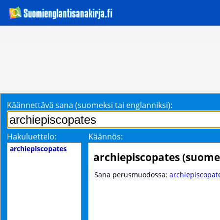
Käännettävä sana (suomeksi tai englanniksi):
Hakuluettelo:
Käännös:
archiepiscopates
archiepiscopates (suome
Sana perusmuodossa:
archiepiscopat