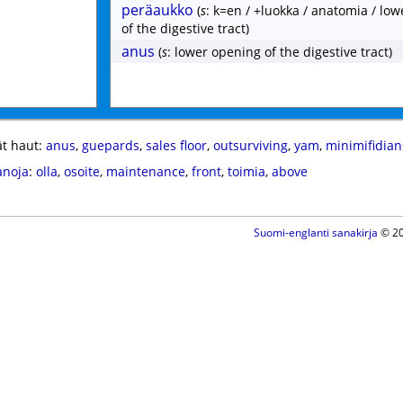
peräaukko
(
s
: k=en / +luokka / anatomia / lo
of the digestive tract)
anus
(
s
: lower opening of the digestive tract)
t haut:
anus
,
guepards
,
sales floor
,
outsurviving
,
yam
,
minimifidian
anoja
:
olla
,
osoite
,
maintenance
,
front
,
toimia
,
above
Suomi-englanti sanakirja
© 20