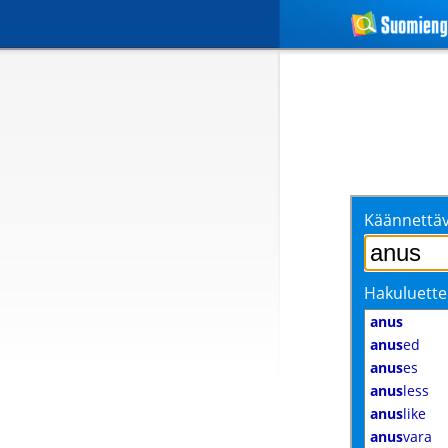
Käännettäv
Hakuluette
anus
anus
ed
anus
es
anus
less
anus
like
anus
vara