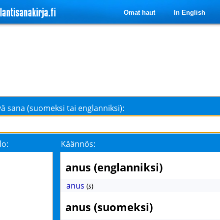
Omat haut
In English
ä sana (suomeksi tai englanniksi):
lo:
Käännös:
anus (englanniksi)
anus
(
s
)
anus (suomeksi)