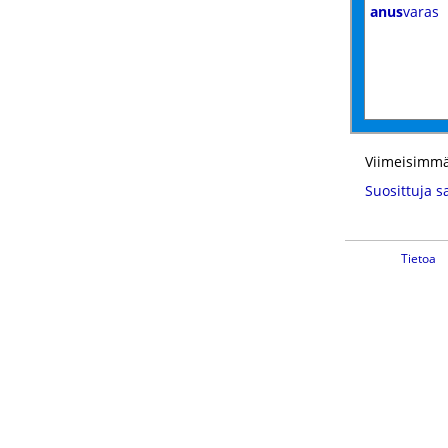
anus
varas
Viimeisimmä
Suosittuja s
Tietoa