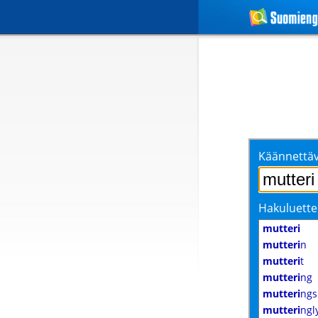
Käännettäv
Hakuluette
mutteri
mutteri
n
mutteri
t
mutteri
ng
mutteri
ngs
mutteri
ngl