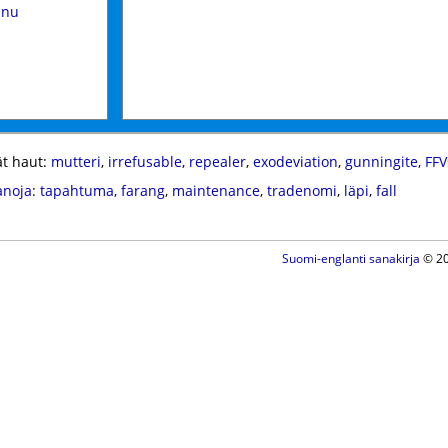
nnu
t haut:
mutteri
,
irrefusable
,
repealer
,
exodeviation
,
gunningite
,
FFV
anoja
:
tapahtuma
,
farang
,
maintenance
,
tradenomi
,
läpi
,
fall
Suomi-englanti sanakirja
© 20