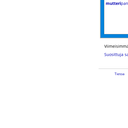
mutteri
pa
Viimeisimmä
Suosittuja s
Tietoa