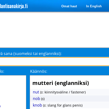
Omat haut
In English
ä sana (suomeksi tai englanniksi):
lo:
Käännös:
mutteri (englanniksi)
nut
(
s
: kiinnitysväline / fastener)
nob
(
s
)
knob
(
s
: slang for glans penis)
y