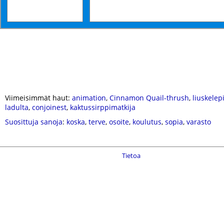
Viimeisimmät haut:
animation
,
Cinnamon Quail-thrush
,
liuskelep
ladulta
,
conjoinest
,
kaktussirppimatkija
Suosittuja sanoja
:
koska
,
terve
,
osoite
,
koulutus
,
sopia
,
varasto
Tietoa