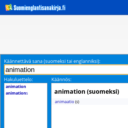
Käännettävä sana (suomeksi tai englanniksi):
Hakuluettelo:
Käännös:
animation
animation (suomeksi)
animation
s
animaatio
(
s
)