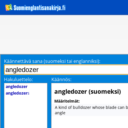
Käännettävä sana (suomeksi tai englanniksi):
Hakuluettelo:
Käännös:
angledozer
angledozer (suomeksi)
angledozer
s
Määritelmät:
A kind of bulldozer whose blade can be
angle