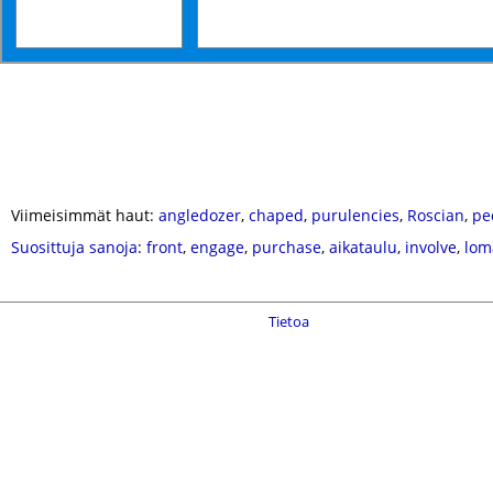
Viimeisimmät haut:
angledozer
,
chaped
,
purulencies
,
Roscian
,
pe
Suosittuja sanoja
:
front
,
engage
,
purchase
,
aikataulu
,
involve
,
lom
Tietoa