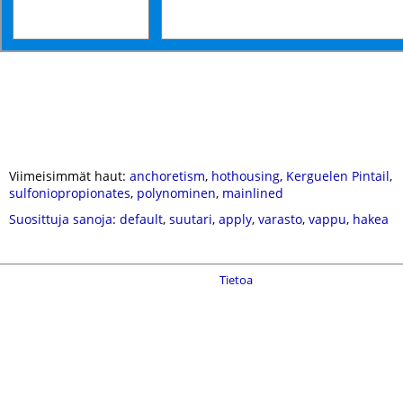
Viimeisimmät haut:
anchoretism
,
hothousing
,
Kerguelen Pintail
,
sulfoniopropionates
,
polynominen
,
mainlined
Suosittuja sanoja
:
default
,
suutari
,
apply
,
varasto
,
vappu
,
hakea
Tietoa