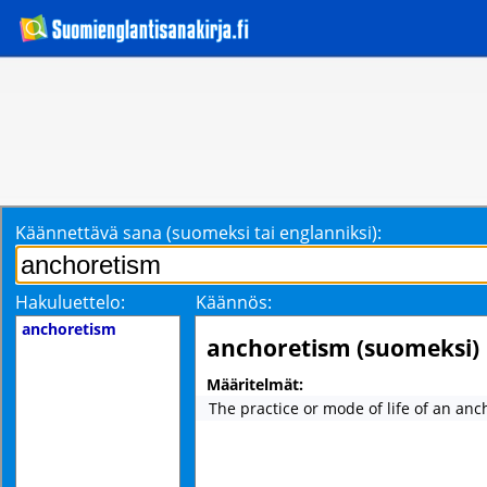
Käännettävä sana (suomeksi tai englanniksi):
Hakuluettelo:
Käännös:
anchoretism
anchoretism (suomeksi)
Määritelmät:
The practice or mode of life of an anch