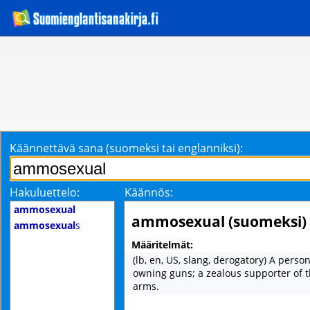
Käännettävä sana (suomeksi tai englanniksi):
Hakuluettelo:
Käännös:
ammosexual
ammosexual (suomeksi)
ammosexual
s
Määritelmät:
(lb, en, US, slang, derogatory) A pers
owning guns; a zealous supporter of t
arms.