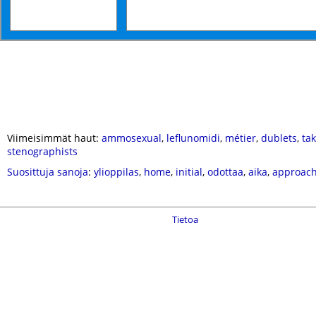
Viimeisimmät haut:
ammosexual
,
leflunomidi
,
métier
,
dublets
,
tak
stenographists
Suosittuja sanoja
:
ylioppilas
,
home
,
initial
,
odottaa
,
aika
,
approac
Tietoa