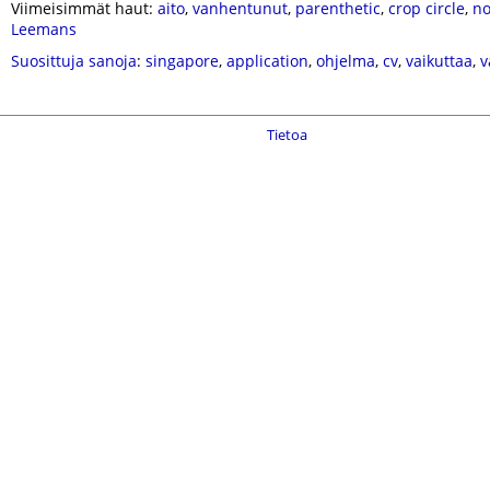
Viimeisimmät haut:
aito
,
vanhentunut
,
parenthetic
,
crop circle
,
no
Leemans
Suosittuja sanoja
:
singapore
,
application
,
ohjelma
,
cv
,
vaikuttaa
,
v
Tietoa