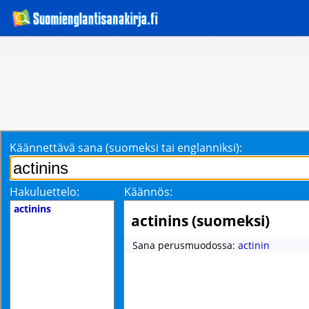
Käännettävä sana (suomeksi tai englanniksi):
Hakuluettelo:
Käännös:
actinins
actinins (suomeksi)
Sana perusmuodossa:
actinin