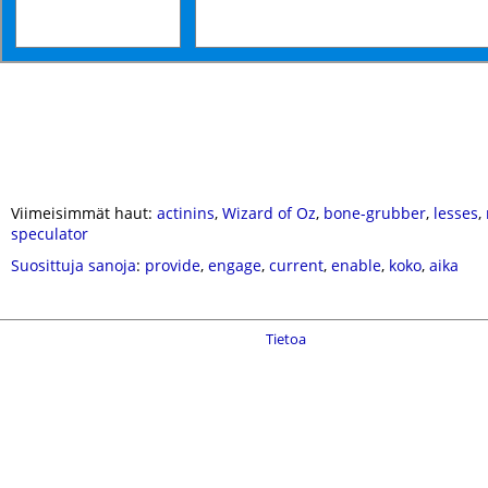
Viimeisimmät haut:
actinins
,
Wizard of Oz
,
bone-grubber
,
lesses
,
speculator
Suosittuja sanoja
:
provide
,
engage
,
current
,
enable
,
koko
,
aika
Tietoa