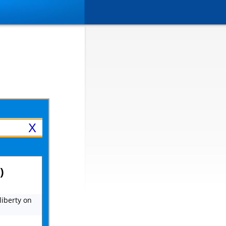
X
)
 liberty on