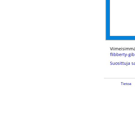
Viimeisimmä
flibberty-gi
Suosittuja s
Tietoa