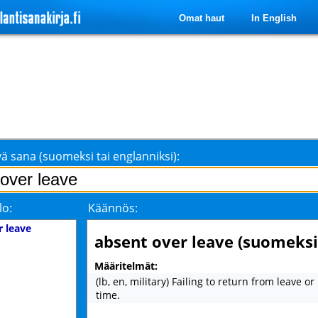
Omat haut
In English
ä sana (suomeksi tai englanniksi):
lo:
Käännös:
r leave
absent over leave (suomeksi
Määritelmät:
(lb, en, military) Failing to return from leave or
time.