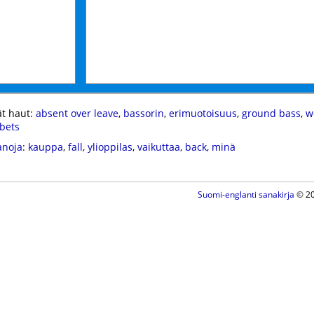
t haut:
absent over leave
,
bassorin
,
erimuotoisuus
,
ground bass
,
w
bbets
anoja
:
kauppa
,
fall
,
ylioppilas
,
vaikuttaa
,
back
,
minä
Suomi-englanti sanakirja
© 20