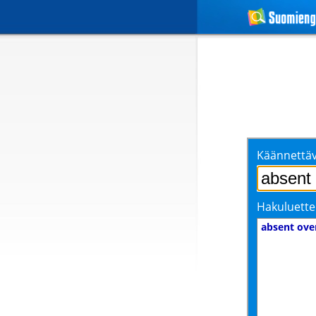
Käännettäv
Hakuluette
absent ove