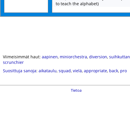
to teach the alphabet)
Viimeisimmät haut:
aapinen
,
miniorchestra
,
diversion
,
suihkuttan
scrunchier
Suosittuja sanoja
:
aikataulu
,
squad
,
vielä
,
appropriate
,
back
,
pro
Tietoa