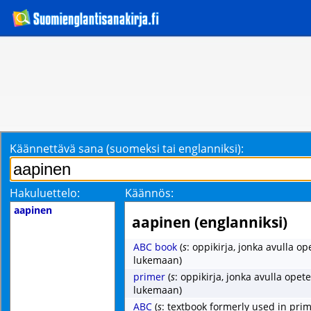
Käännettävä sana (suomeksi tai englanniksi):
Hakuluettelo:
Käännös:
aapinen
aapinen (englanniksi)
ABC book
(
s
: oppikirja, jonka avulla op
lukemaan)
primer
(
s
: oppikirja, jonka avulla opet
lukemaan)
ABC
(
s
: textbook formerly used in pri