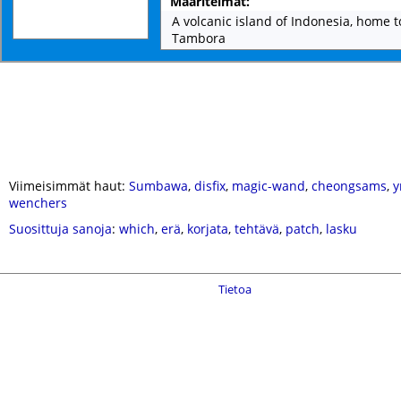
Määritelmät:
A volcanic island of Indonesia, home 
Tambora
Viimeisimmät haut:
Sumbawa
,
disfix
,
magic-wand
,
cheongsams
,
y
wenchers
Suosittuja sanoja
:
which
,
erä
,
korjata
,
tehtävä
,
patch
,
lasku
Tietoa