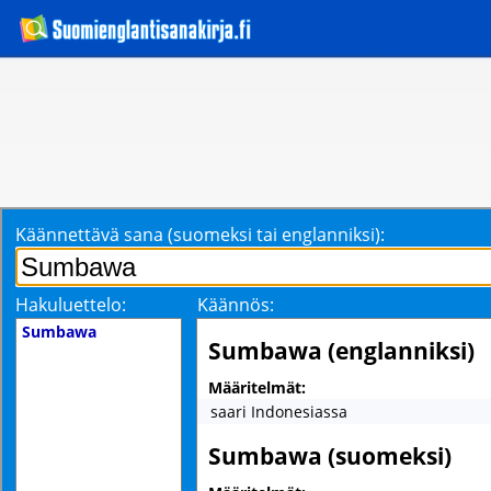
Käännettävä sana (suomeksi tai englanniksi):
Hakuluettelo:
Käännös:
Sumbawa
Sumbawa (englanniksi)
Määritelmät:
saari Indonesiassa
Sumbawa (suomeksi)