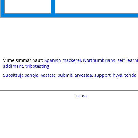
Viimeisimmät haut:
Spanish mackerel
,
Northumbrians
,
self-learn
addiment
,
tribotesting
Suosittuja sanoja
:
vastata
,
submit
,
arvostaa
,
support
,
hyvä
,
tehdä
Tietoa