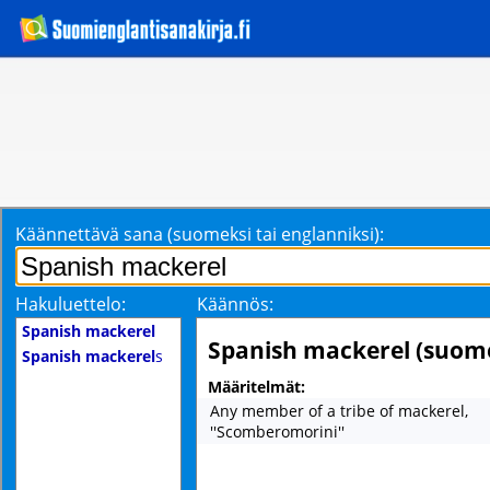
Käännettävä sana (suomeksi tai englanniksi):
Hakuluettelo:
Käännös:
Spanish mackerel
Spanish mackerel (suom
Spanish mackerel
s
Määritelmät:
Any member of a tribe of mackerel,
''Scomberomorini''