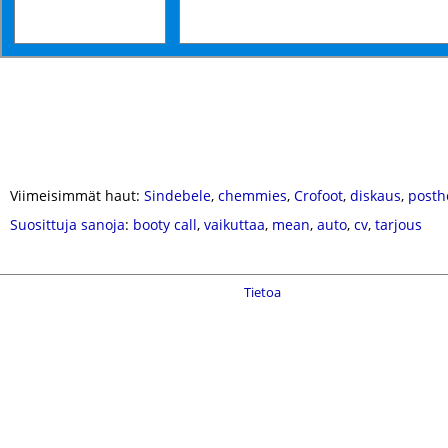
Viimeisimmät haut:
Sindebele
,
chemmies
,
Crofoot
,
diskaus
,
posth
Suosittuja sanoja
:
booty call
,
vaikuttaa
,
mean
,
auto
,
cv
,
tarjous
Tietoa