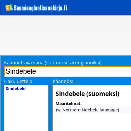
Käännettävä sana (suomeksi tai englanniksi):
Hakuluettelo:
Käännös:
Sindebele
Sindebele (suomeksi)
Määritelmät:
(w, Northern Ndebele language)