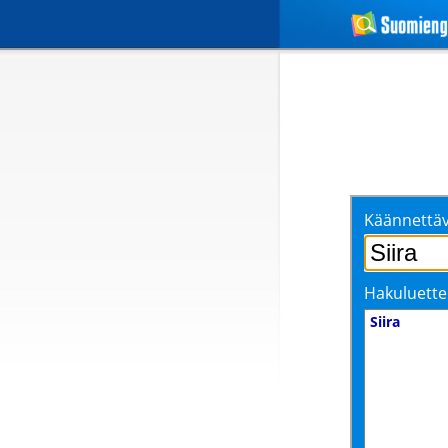
Käännettäv
Hakuluette
Siira