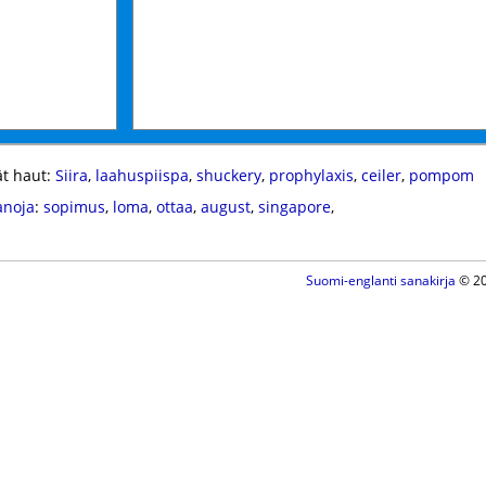
t haut:
Siira
,
laahuspiispa
,
shuckery
,
prophylaxis
,
ceiler
,
pompom
anoja
:
sopimus
,
loma
,
ottaa
,
august
,
singapore
,
Suomi-englanti sanakirja
© 20