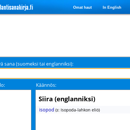
Omat haut
In English
ä sana (suomeksi tai englanniksi):
lo:
Käännös:
Siira (englanniksi)
isopod
(
s
: Isopoda-lahkon eliö)