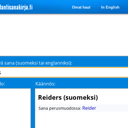
Omat haut
In English
ä sana (suomeksi tai englanniksi):
lo:
Käännös:
Reiders (suomeksi)
Reider
Sana perusmuodossa: