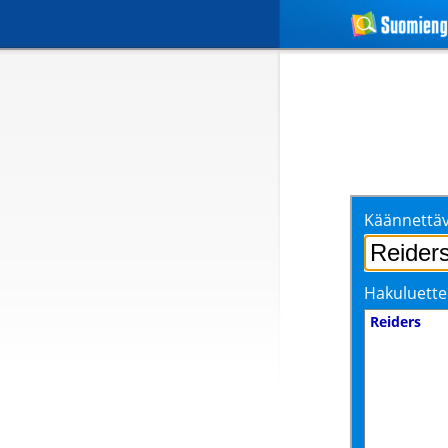
Käännettäv
Hakuluette
Reiders