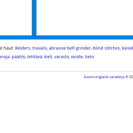
t haut:
Reiders
,
travails
,
abrasive belt grinder
,
blind stitches
,
kaise
anoja
:
päätös
,
tehtävä
,
kieli
,
varasto
,
osoite
,
tieto
Suomi-englanti sanakirja
© 20