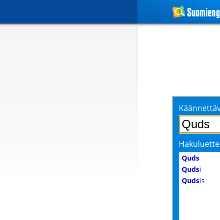
Käännettäv
Hakuluette
Quds
Quds
i
Quds
is