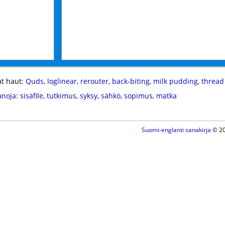
t haut:
Quds
,
loglinear
,
rerouter
,
back-biting
,
milk pudding
,
thread
anoja
:
sisäfile
,
tutkimus
,
syksy
,
sähkö
,
sopimus
,
matka
Suomi-englanti sanakirja
© 20