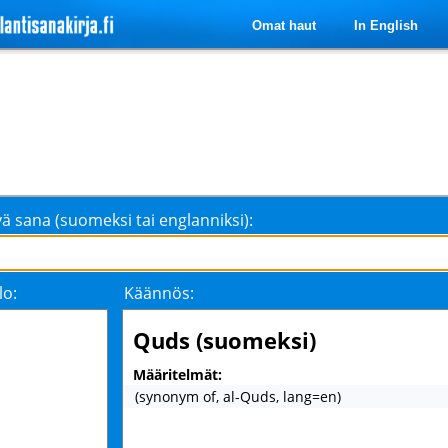
Omat haut
In English
ä sana (suomeksi tai englanniksi):
lo:
Käännös:
Quds (suomeksi)
Määritelmät:
(synonym of, al-Quds, lang=en)