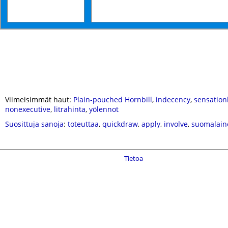
Viimeisimmät haut:
Plain-pouched Hornbill
,
indecency
,
sensation
nonexecutive
,
litrahinta
,
yölennot
Suosittuja sanoja
:
toteuttaa
,
quickdraw
,
apply
,
involve
,
suomalain
Tietoa