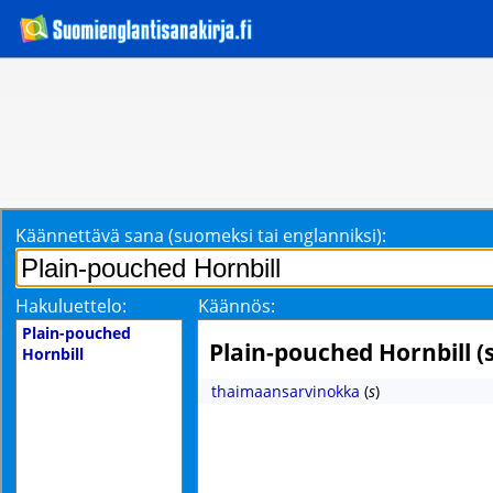
Käännettävä sana (suomeksi tai englanniksi):
Hakuluettelo:
Käännös:
Plain-pouched
Plain-pouched Hornbill 
Hornbill
thaimaansarvinokka
(
s
)