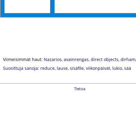
Viimeisimmät haut:
Nazarios
,
avainrengas
,
direct objects
,
dirham
Suosittuja sanoja
:
reduce
,
lause
,
sisäfile
,
viikonpäivät
,
lukio
,
sää
Tietoa