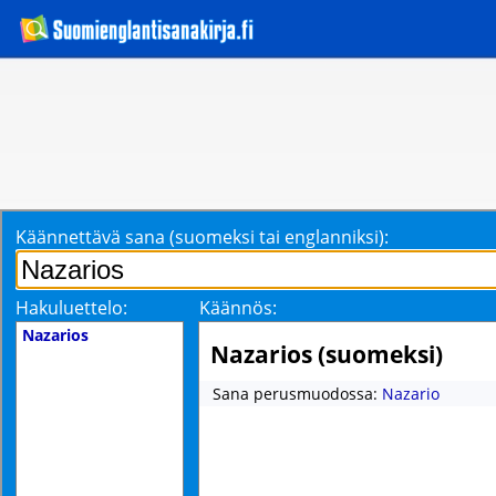
Käännettävä sana (suomeksi tai englanniksi):
Hakuluettelo:
Käännös:
Nazarios
Nazarios (suomeksi)
Sana perusmuodossa:
Nazario