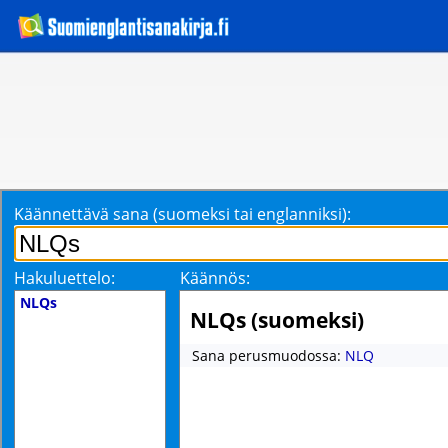
Käännettävä sana (suomeksi tai englanniksi):
Hakuluettelo:
Käännös:
NLQs
NLQs (suomeksi)
Sana perusmuodossa:
NLQ