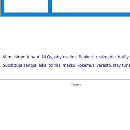
Viimeisimmät haut:
NLQs
,
phytoseiids
,
Bankert
,
resizeable
,
botfly
Suosittuja sanoja
:
aika
,
toimia
,
maksu
,
kokemus
,
varasto
,
stay tun
Tietoa