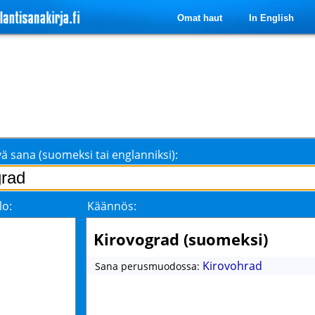
Omat haut
In English
ä sana (suomeksi tai englanniksi):
lo:
Käännös:
Kirovograd (suomeksi)
Kirovohrad
Sana perusmuodossa: