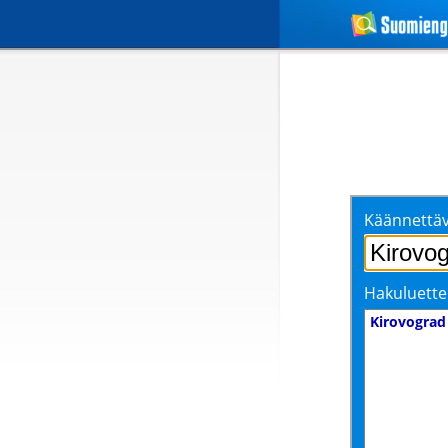
Käännettäv
Hakuluette
Kirovograd