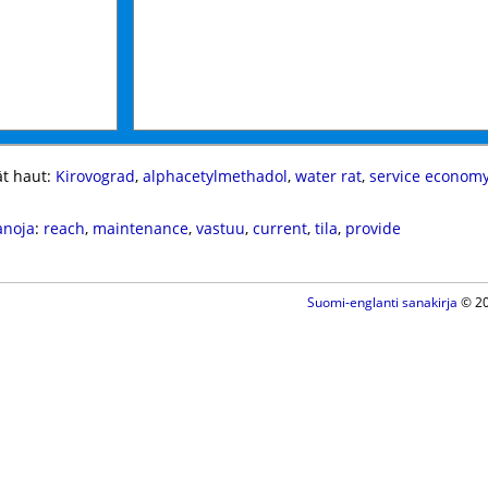
t haut:
Kirovograd
,
alphacetylmethadol
,
water rat
,
service econom
anoja
:
reach
,
maintenance
,
vastuu
,
current
,
tila
,
provide
Suomi-englanti sanakirja
© 20