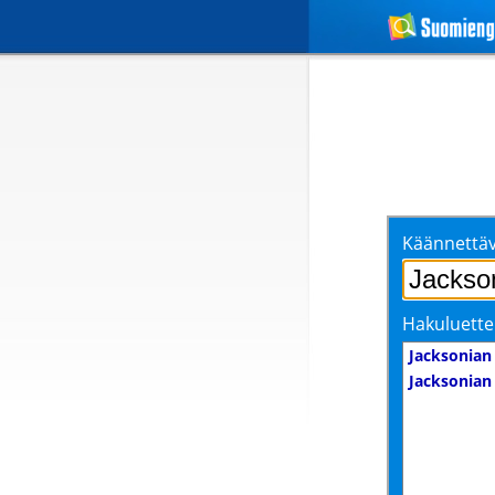
Käännettäv
Hakuluette
Jacksonian
Jacksonian