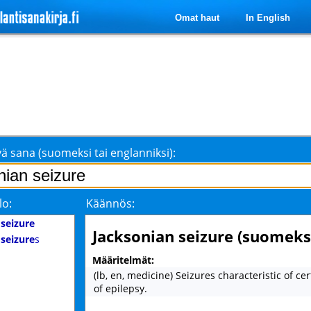
Omat haut
In English
ä sana (suomeksi tai englanniksi):
lo:
Käännös:
 seizure
Jacksonian seizure (suomeks
 seizure
s
Määritelmät:
(lb, en, medicine) Seizures characteristic of ce
of epilepsy.