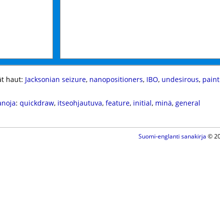
t haut:
Jacksonian seizure
,
nanopositioners
,
IBO
,
undesirous
,
paint
anoja
:
quickdraw
,
itseohjautuva
,
feature
,
initial
,
minä
,
general
Suomi-englanti sanakirja
© 20