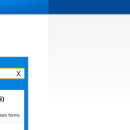
X
i)
rtain forms