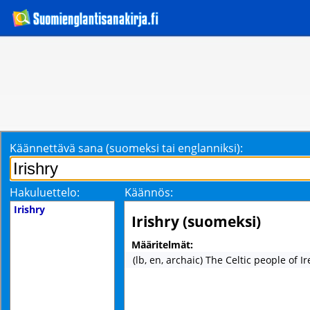
Käännettävä sana (suomeksi tai englanniksi):
Hakuluettelo:
Käännös:
Irishry
Irishry (suomeksi)
Määritelmät:
(lb, en, archaic) The Celtic people of I