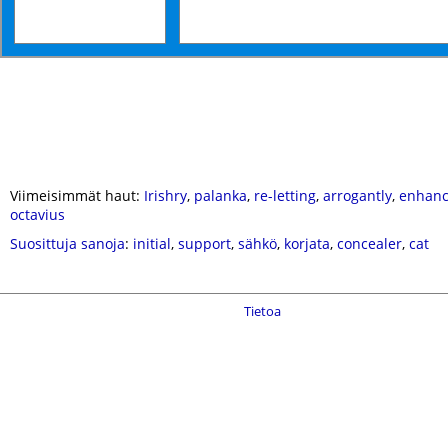
Viimeisimmät haut:
Irishry
,
palanka
,
re-letting
,
arrogantly
,
enhanc
octavius
Suosittuja sanoja
:
initial
,
support
,
sähkö
,
korjata
,
concealer
,
cat
Tietoa