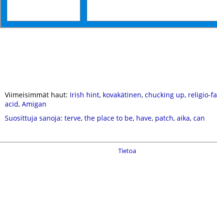
Viimeisimmät haut:
Irish hint
,
kovakätinen
,
chucking up
,
religio-f
acid
,
Amigan
Suosittuja sanoja
:
terve
,
the place to be
,
have
,
patch
,
aika
,
can
Tietoa