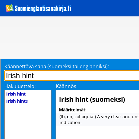
Käännettävä sana (suomeksi tai englanniksi):
Hakuluettelo:
Käännös:
Irish hint
Irish hint (suomeksi)
Irish hint
s
Määritelmät:
(lb, en, colloquial) A very clear and un
indication.