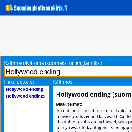
Käännettävä sana (suomeksi tai englanniksi):
Hakuluettelo:
Käännös:
Hollywood ending
Hollywood ending (suom
Hollywood ending
s
Määritelmät:
An outcome considered to be typical o
movies produced in Hollywood, Californ
desirable results are achieved, with p
being rewarded, antagonists being pu