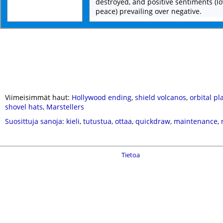
destroyed, and positive sentiments (lo
peace) prevailing over negative.
Viimeisimmät haut:
Hollywood ending
,
shield volcanos
,
orbital pl
shovel hats
,
Marstellers
Suosittuja sanoja
:
kieli
,
tutustua
,
ottaa
,
quickdraw
,
maintenance
,
Tietoa