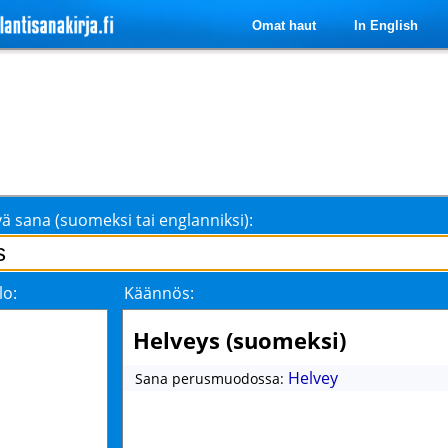
Omat haut
In English
ä sana (suomeksi tai englanniksi):
lo:
Käännös:
Helveys (suomeksi)
Helvey
Sana perusmuodossa: