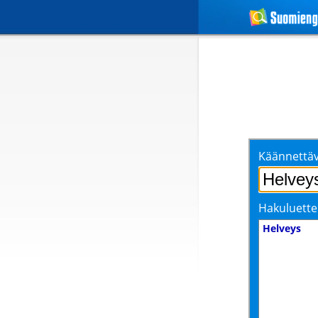
Käännettäv
Hakuluette
Helveys