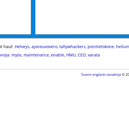
t haut:
Helveys
,
ajoneuvovero
,
tallywhackers
,
pientietokone
,
heilun
anoja
:
myös
,
maintenance
,
enable
,
HMU
,
CEO
,
varata
Suomi-englanti sanakirja
© 20