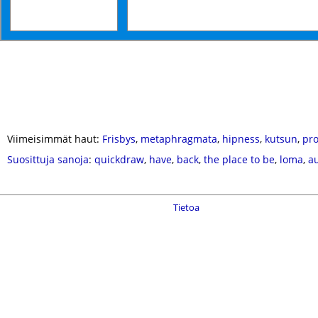
Viimeisimmät haut:
Frisbys
,
metaphragmata
,
hipness
,
kutsun
,
pro
Suosittuja sanoja
:
quickdraw
,
have
,
back
,
the place to be
,
loma
,
a
Tietoa