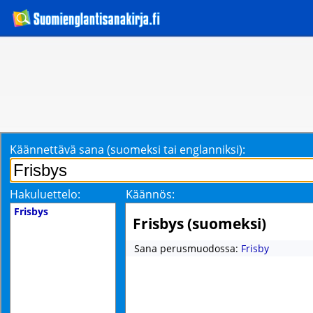
Käännettävä sana (suomeksi tai englanniksi):
Hakuluettelo:
Käännös:
Frisbys
Frisbys (suomeksi)
Sana perusmuodossa:
Frisby