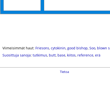
Viimeisimmät haut:
Friesons
,
cytokinin
,
good bishop
,
Soo
,
blown s
Suosittuja sanoja
:
tutkimus
,
butt
,
base
,
kiitos
,
reference
,
erä
Tietoa