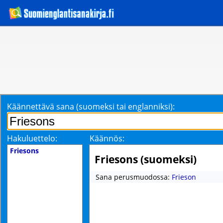
Käännettävä sana (suomeksi tai englanniksi):
Hakuluettelo:
Käännös:
Friesons
Friesons (suomeksi)
Sana perusmuodossa:
Frieson