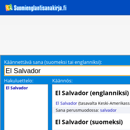
Käännettävä sana (suomeksi tai englanniksi):
Hakuluettelo:
Käännös:
El Salvador
El Salvador (englanniksi)
El Salvador
(tasavalta Keski-Amerikass
Sana perusmuodossa:
salvador
El Salvador (suomeksi)