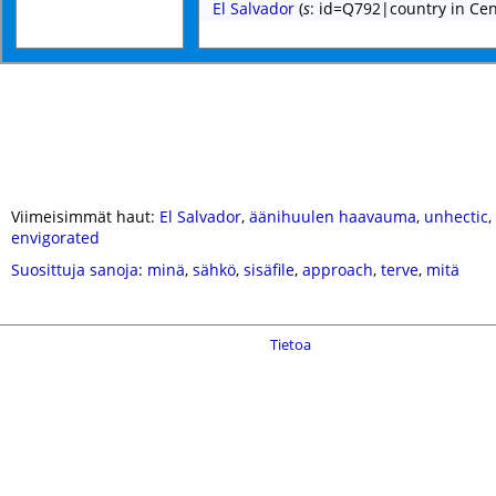
El Salvador
(
s
: id=Q792|country in Cen
Viimeisimmät haut:
El Salvador
,
äänihuulen haavauma
,
unhectic
,
envigorated
Suosittuja sanoja
:
minä
,
sähkö
,
sisäfile
,
approach
,
terve
,
mitä
Tietoa