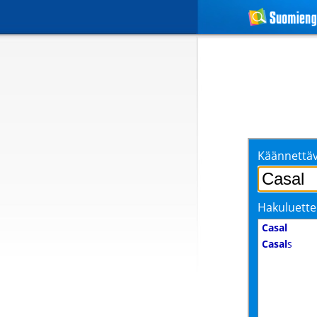
Käännettäv
Hakuluette
Casal
Casal
s