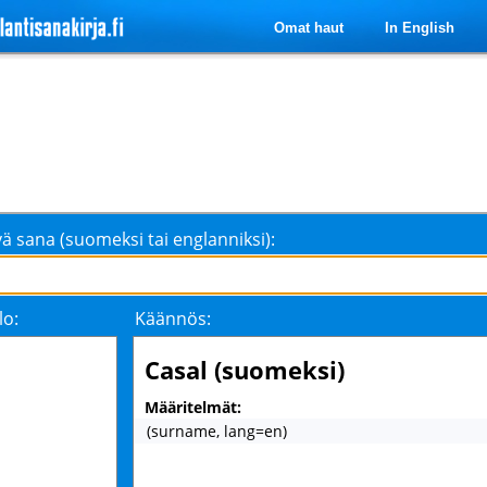
Omat haut
In English
ä sana (suomeksi tai englanniksi):
lo:
Käännös:
Casal (suomeksi)
Määritelmät:
(surname, lang=en)