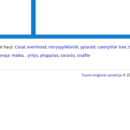
t haut:
Casal
,
evenhood
,
nitrosyylikloridi
,
yplaced
,
caterpillar tree
,
anoja
:
matka
,
,
yritys
,
ylioppilas
,
varasto
,
sisäfile
Suomi-englanti sanakirja
© 20