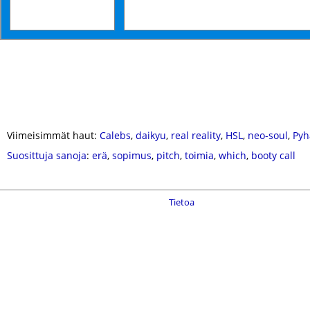
Viimeisimmät haut:
Calebs
,
daikyu
,
real reality
,
HSL
,
neo-soul
,
Pyh
Suosittuja sanoja
:
erä
,
sopimus
,
pitch
,
toimia
,
which
,
booty call
Tietoa