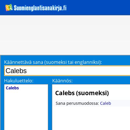
Käännettävä sana (suomeksi tai englanniksi):
Hakuluettelo:
Käännös:
Calebs
Calebs (suomeksi)
Sana perusmuodossa:
Caleb