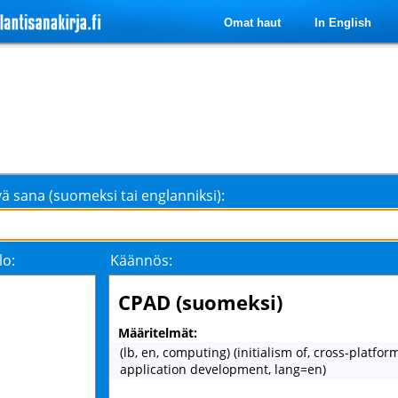
Omat haut
In English
ä sana (suomeksi tai englanniksi):
lo:
Käännös:
CPAD (suomeksi)
Määritelmät:
(lb, en, computing) (initialism of, cross-platfor
application development, lang=en)