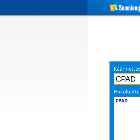
Käännettäv
Hakuluette
CPAD