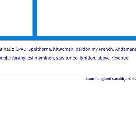
t haut:
CPAD
,
Spelthorne
,
hitwomen
,
pardon my French
,
Andaman
anoja
:
farang
,
esiintyminen
,
stay tuned
,
ignition
,
above
,
revenue
Suomi-englanti sanakirja
© 20