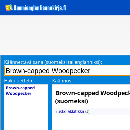
Käännettävä sana (suomeksi tai englanniksi):
Hakuluettelo:
Käännös:
Brown-capped
Brown-capped Woodpec
Woodpecker
(suomeksi)
ruskolakkitikka
(
s
)