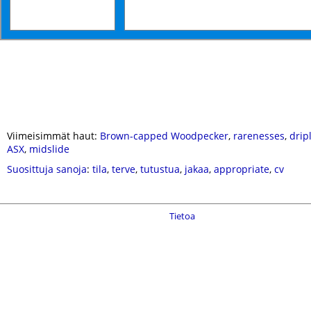
Viimeisimmät haut:
Brown-capped Woodpecker
,
rarenesses
,
drip
ASX
,
midslide
Suosittuja sanoja
:
tila
,
terve
,
tutustua
,
jakaa
,
appropriate
,
cv
Tietoa