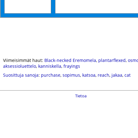
Viimeisimmät haut:
Black-necked Eremomela
,
plantarflexed
,
osmo
aksessioluettelo
,
kanniskella
,
frayings
Suosittuja sanoja
:
purchase
,
sopimus
,
katsoa
,
reach
,
jakaa
,
cat
Tietoa