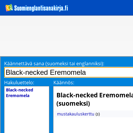
Käännettävä sana (suomeksi tai englanniksi):
Hakuluettelo:
Käännös:
Black-necked
Black-necked Eremomel
Eremomela
(suomeksi)
mustakauluskerttu
(
s
)