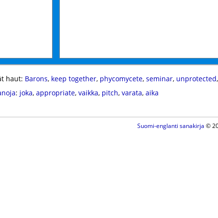
t haut:
Barons
,
keep together
,
phycomycete
,
seminar
,
unprotected
anoja
:
joka
,
appropriate
,
vaikka
,
pitch
,
varata
,
aika
Suomi-englanti sanakirja
© 20