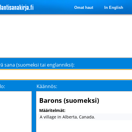
Omat haut
In English
ä sana (suomeksi tai englanniksi):
lo:
Käännös:
Barons (suomeksi)
Määritelmät:
A village in Alberta, Canada.