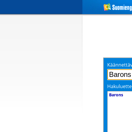
Käännettäv
Hakuluette
Barons