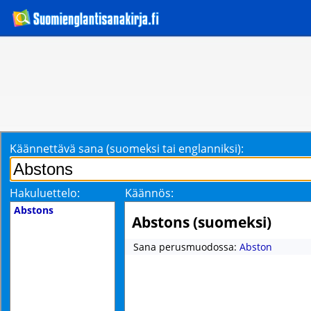
Käännettävä sana (suomeksi tai englanniksi):
Hakuluettelo:
Käännös:
Abstons
Abstons (suomeksi)
Sana perusmuodossa:
Abston