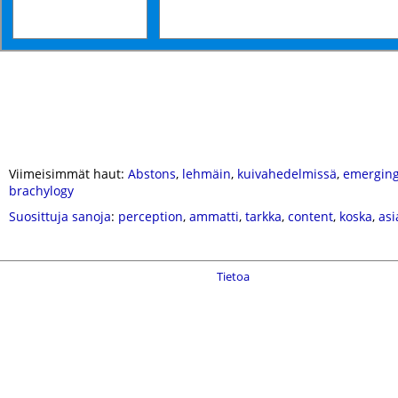
Viimeisimmät haut:
Abstons
,
lehmäin
,
kuivahedelmissä
,
emerging
brachylogy
Suosittuja sanoja
:
perception
,
ammatti
,
tarkka
,
content
,
koska
,
asi
Tietoa