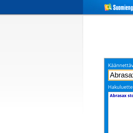
Käännettäv
Hakuluette
Abrasax st