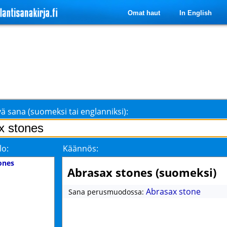
Omat haut
In English
ä sana (suomeksi tai englanniksi):
lo:
Käännös:
ones
Abrasax stones (suomeksi)
Abrasax stone
Sana perusmuodossa: