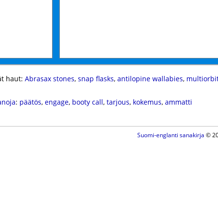
t haut:
Abrasax stones
,
snap flasks
,
antilopine wallabies
,
multiorbi
anoja
:
päätös
,
engage
,
booty call
,
tarjous
,
kokemus
,
ammatti
Suomi-englanti sanakirja
© 20