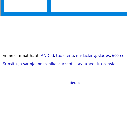
Viimeisimmät haut:
ANDed
,
todisteita
,
miskicking
,
slades
,
600-cell
Suosittuja sanoja
:
onko
,
aika
,
current
,
stay tuned
,
lukio
,
asia
Tietoa