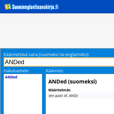
Käännettävä sana (suomeksi tai englanniksi):
Hakuluettelo:
Käännös:
ANDed
ANDed (suomeksi)
Määritelmät:
(en-past of, AND)