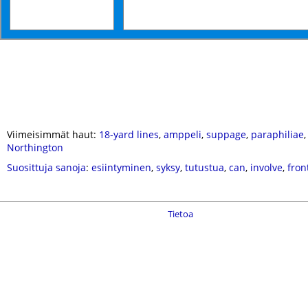
Viimeisimmät haut:
18-yard lines
,
amppeli
,
suppage
,
paraphiliae
Northington
Suosittuja sanoja
:
esiintyminen
,
syksy
,
tutustua
,
can
,
involve
,
fron
Tietoa