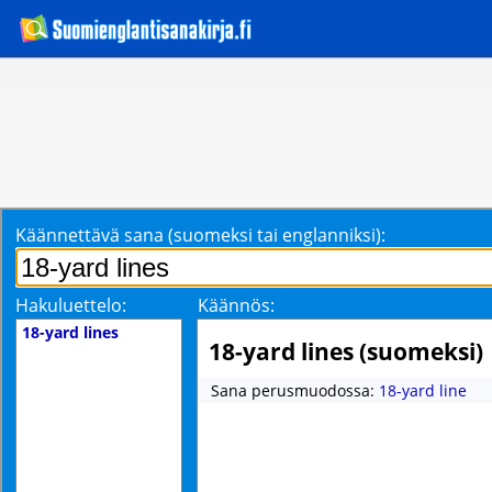
Käännettävä sana (suomeksi tai englanniksi):
Hakuluettelo:
Käännös:
18-yard lines
18-yard lines (suomeksi)
Sana perusmuodossa:
18-yard line