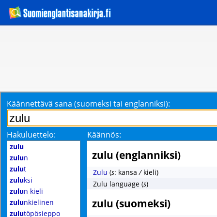
Käännettävä sana (suomeksi tai englanniksi):
Hakuluettelo:
Käännös:
zulu
zulu (englanniksi)
zulu
n
zulu
t
Zulu
(
s
: kansa
/
kieli)
zulu
ksi
Zulu language
(
s
)
zulu
n kieli
zulu (suomeksi)
zulu
nkielinen
zulu
töpösieppo