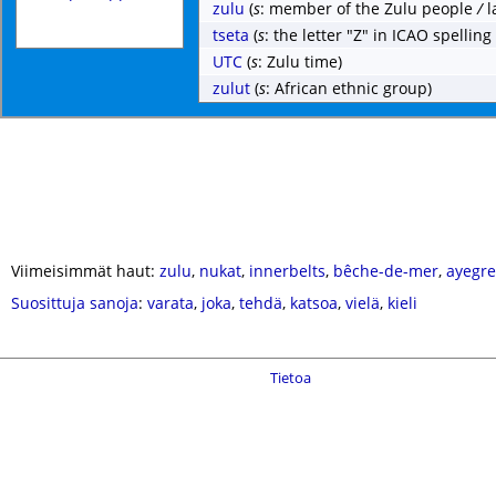
zulu
(
s
: member of the Zulu people
/
l
tseta
(
s
: the letter "Z" in ICAO spellin
UTC
(
s
: Zulu time)
zulut
(
s
: African ethnic group)
Viimeisimmät haut:
zulu
,
nukat
,
innerbelts
,
bêche-de-mer
,
ayegr
Suosittuja sanoja
:
varata
,
joka
,
tehdä
,
katsoa
,
vielä
,
kieli
Tietoa