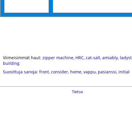
Viimeisimmät haut:
zipper machine
,
HRC
,
cat-salt
,
amiably
,
ladyst
building
Suosittuja sanoja
:
front
,
consider
,
home
,
vappu
,
pasianssi
,
initial
Tietoa