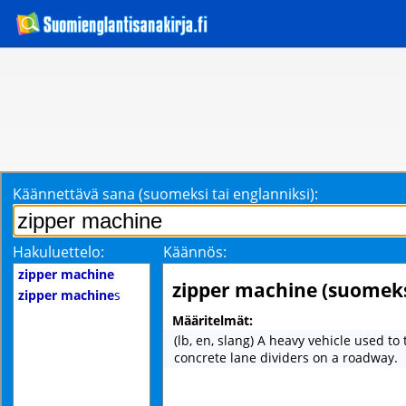
Käännettävä sana (suomeksi tai englanniksi):
Hakuluettelo:
Käännös:
zipper machine
zipper machine (suomeks
zipper machine
s
Määritelmät:
(lb, en, slang) A heavy vehicle used to 
concrete lane dividers on a roadway.