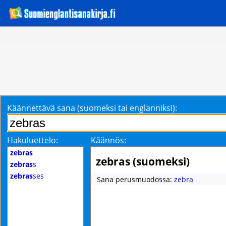
Käännettävä sana (suomeksi tai englanniksi):
Hakuluettelo:
Käännös:
zebras
zebras (suomeksi)
zebras
s
zebras
ses
Sana perusmuodossa:
zebra