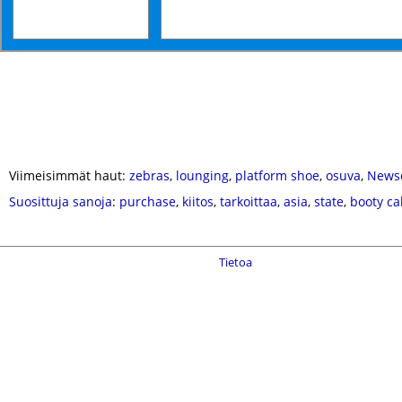
Viimeisimmät haut:
zebras
,
lounging
,
platform shoe
,
osuva
,
News
Suosittuja sanoja
:
purchase
,
kiitos
,
tarkoittaa
,
asia
,
state
,
booty cal
Tietoa