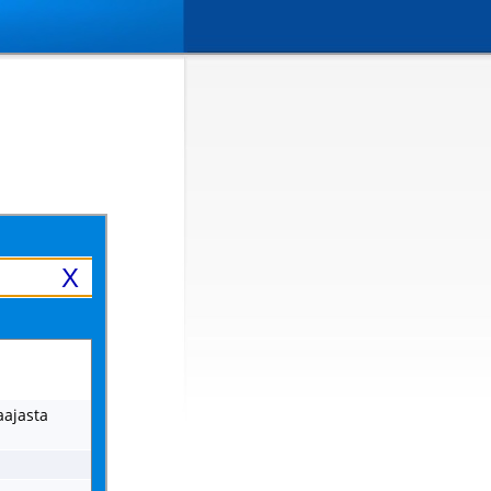
X
laajasta