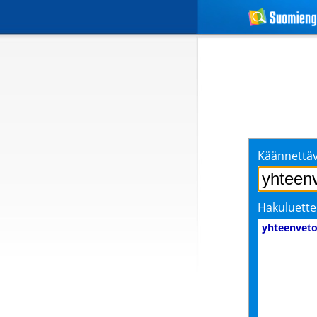
Käännettäv
Hakuluette
yhteenvet