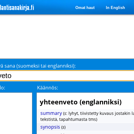
Omat haut
In English
ä sana (suomeksi tai englanniksi):
lo:
Käännös:
o
yhteenveto (englanniksi)
summary
(
s
: lyhyt, tiivistetty kuvaus jostakin 
tekstistä, tapahtumasta tms)
synopsis
(
s
)