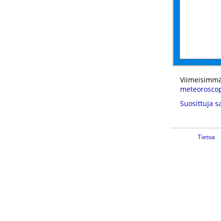
Viimeisimmä
meteorosco
Suosittuja s
Tietoa