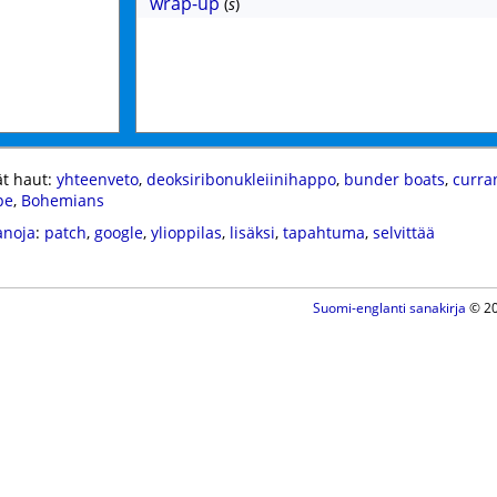
wrap-up
(
s
)
t haut:
yhteenveto
,
deoksiribonukleiinihappo
,
bunder boats
,
curra
pe
,
Bohemians
anoja
:
patch
,
google
,
ylioppilas
,
lisäksi
,
tapahtuma
,
selvittää
Suomi-englanti sanakirja
© 20