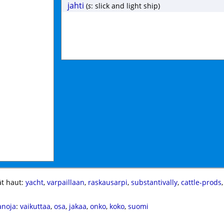
jahti
(
s
: slick and light ship)
t haut:
yacht
,
varpaillaan
,
raskausarpi
,
substantivally
,
cattle-prods
anoja
:
vaikuttaa
,
osa
,
jakaa
,
onko
,
koko
,
suomi