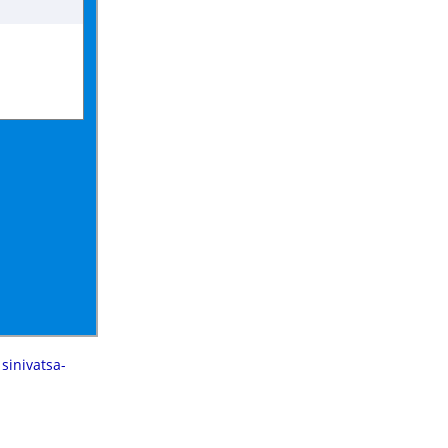
,
sinivatsa-