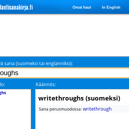
Omat haut
In English
ä sana (suomeksi tai englanniksi):
lo:
Käännös:
ghs
writethroughs (suomeksi)
writethrough
Sana perusmuodossa: