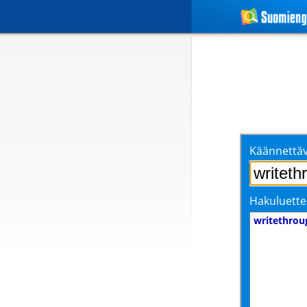
Käännettäv
Hakuluette
writethrou