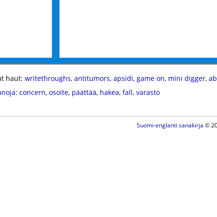
t haut:
writethroughs
,
antitumors
,
apsidi
,
game on
,
mini digger
,
ab
anoja
:
concern
,
osoite
,
päättää
,
hakea
,
fall
,
varasto
Suomi-englanti sanakirja
© 20